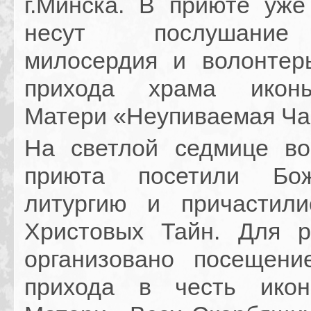
г.Минска. В приюте уже
несут послушание
милосердия и волонтер
прихода храма икон
Матери «Неупиваемая Ча
На светлой седмице во
приюта посетили Бож
литургию и причастил
Христовых Тайн. Для 
организовано посещени
прихода в честь ико