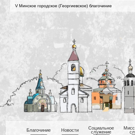
V Минское городское (Георгиевское) благочиние
Cоциальное
Mисс
Благочиние
Новости
служение
сл