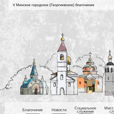
V Минское городское (Георгиевское) благочиние
Cоциальное
Mисс
Благочиние
Новости
служение
сл