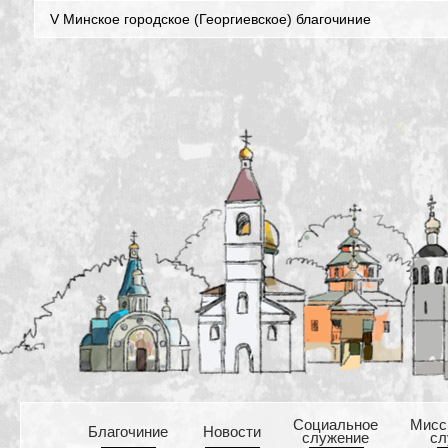
V Минское городское (Георгиевское) благочиние
Cоциальное
Mисс
Благочиние
Новости
служение
сл