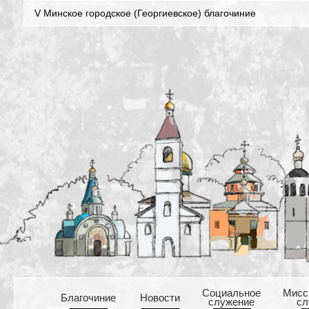
V Минское городское (Георгиевское) благочиние
Cоциальное
Mисс
Благочиние
Новости
служение
сл