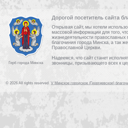
Дорогой посетитель сайта бл
Открывая сайт, мы хотели использ
массовой информации для того, чт
жизнедеятельности православных 
благочиния города Минска, а так ж
Православной Церкви.
Надеемся, что сайт станет исполня
Герб города Минска
звонницы, призывающего всех к це
© 2026 All rights reserved.
V Минское городское (Георгиевское) благоч