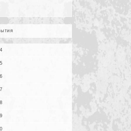
бытия
4
5
6
7
8
9
0