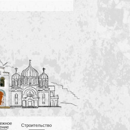
ежное
Cтроительство
ение