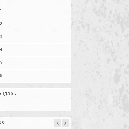
1
2
3
4
5
6
ендарь
ео