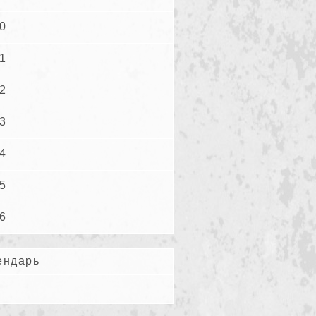
0
1
2
3
4
5
6
ендарь