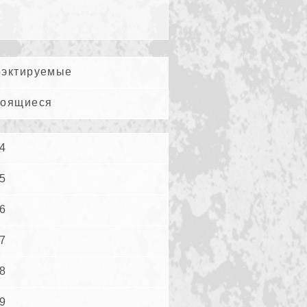
эктируемые
роящиеся
4
5
6
7
8
9