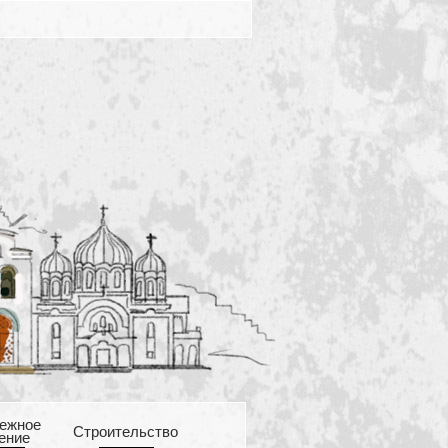
ежное
Cтроительство
ение