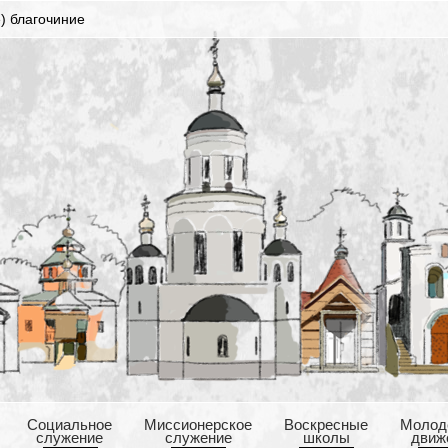
) благочиние
Cоциальное
Mиссионерское
Воскресные
Mолод
служение
служение
школы
движ