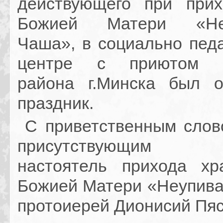
действующего при при
Божией Матери «Неу
Чаша», в социально педа
центре с приютом Л
района г.Минска был о
праздник.
С приветственным слов
присутствующим о
настоятель прихода х
Божией Матери «Неупив
протоиерей Дионисий Пяс