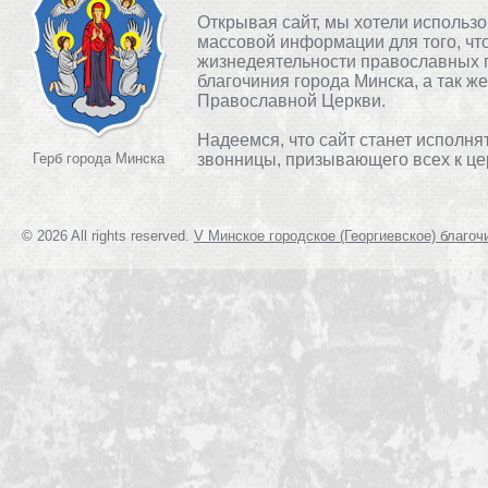
Открывая сайт, мы хотели использ
массовой информации для того, чт
жизнедеятельности православных 
благочиния города Минска, а так ж
Православной Церкви.
Надеемся, что сайт станет исполня
Герб города Минска
звонницы, призывающего всех к це
© 2026 All rights reserved.
V Минское городское (Георгиевское) благоч