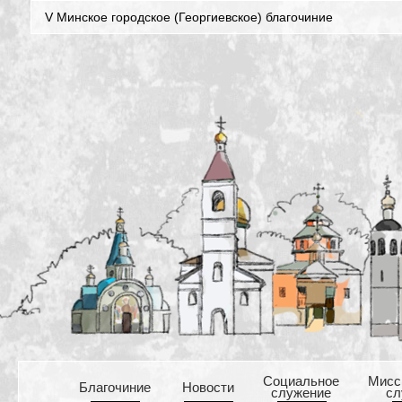
V Минское городское (Георгиевское) благочиние
Cоциальное
Mисс
Благочиние
Новости
служение
сл