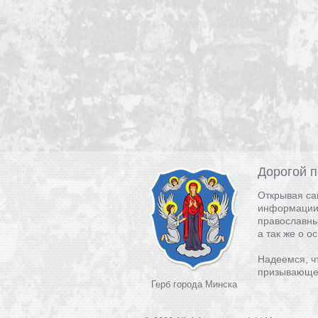
Дорогой п
Открывая са
информации 
православны
а так же о 
Надеемся, ч
призывающег
Герб города Минска