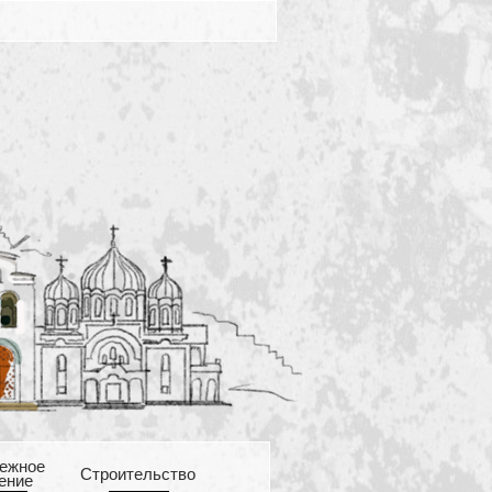
ежное
Cтроительство
ение