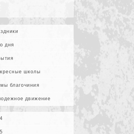
здники
о дня
бытия
кресные школы
мы благочиния
одежное движение
4
5