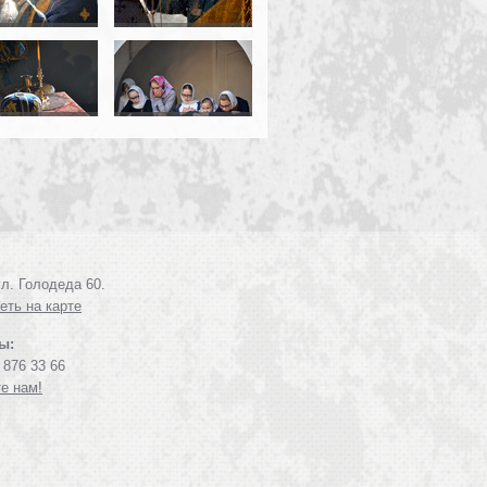
л. Голодеда 60.
еть на карте
ы:
 876 33 66
е нам!