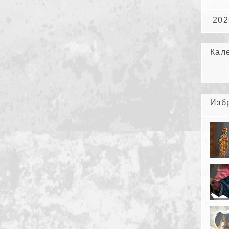
202
Кал
Изб