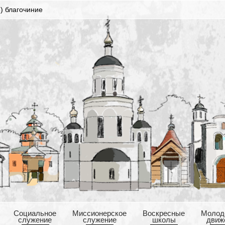
) благочиние
Cоциальное
Mиссионерское
Воскресные
Mолод
служение
служение
школы
движ