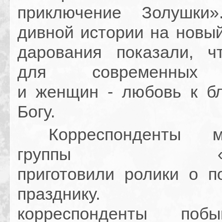
приключение Золушки
дивной истории на новы
дарования показали, ч
для современных 
и женщин - любовь к б
Богу.
Корреспонденты мо
группы «Вин
приготовили ролики о по
празднику. На
корреспонденты поб