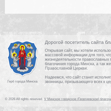
Дорогой посетитель сайта бл
Открывая сайт, мы хотели использ
массовой информации для того, чт
жизнедеятельности православных 
благочиния города Минска, а так ж
Православной Церкви.
Надеемся, что сайт станет исполня
Герб города Минска
звонницы, призывающего всех к це
© 2026 All rights reserved.
V Минское городское (Георгиевское) благоч