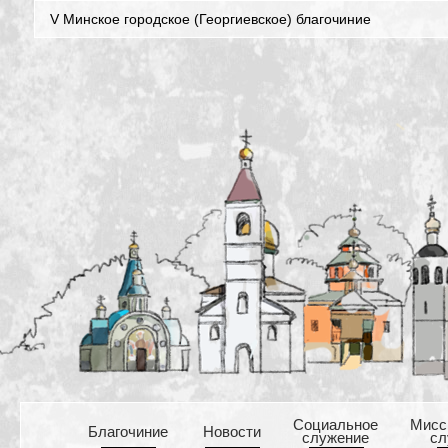
V Минское городское (Георгиевское) благочиние
Cоциальное
Mисс
Благочиние
Новости
служение
сл