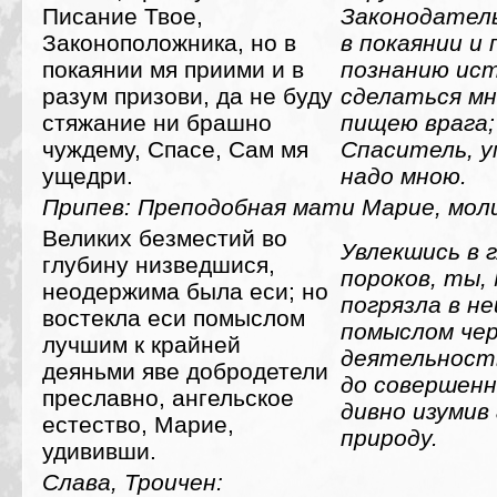
Писание Твое,
Законодатель
Законоположника, но в
в покаянии и 
покаянии мя приими и в
познанию ис
разум призови, да не буду
сделаться мн
стяжание ни брашно
пищею врага;
чуждему, Спасе, Сам мя
Спаситель, у
ущедри.
надо мною.
Припев: Преподобная мати Марие, моли
Великих безместий во
Увлекшись в 
глубину низведшися,
пороков, ты,
неодержима была еси; но
погрязла в н
востекла еси помыслом
помыслом че
лучшим к крайней
деятельность
деяньми яве добродетели
до совершенн
преславно, ангельское
дивно изумив
естество, Марие,
природу.
удививши.
Слава, Троичен: