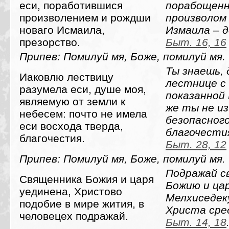
еси, поработившися
порабощенн
произволением и рождши
произволом 
новаго Исмаила,
Измаила – 
презорство.
Быт. 16, 16
Припев: Помилуй мя, Боже, помилуй мя.
Ты знаешь, 
Иаковлю лествицу
лестнице с 
разумела еси, душе моя,
показанной 
являемую от земли к
же ты не и
небесем: почто не имела
безопасного
еси восхода тверда,
благочести
благочестия.
Быт. 28, 12
Припев: Помилуй мя, Боже, помилуй мя.
Подражай с
Священника Божия и царя
Божию и ца
уединена, Христово
Мелхиседеку
подобие в мире жития, в
Христа сред
человецех подражай.
Быт. 14, 18