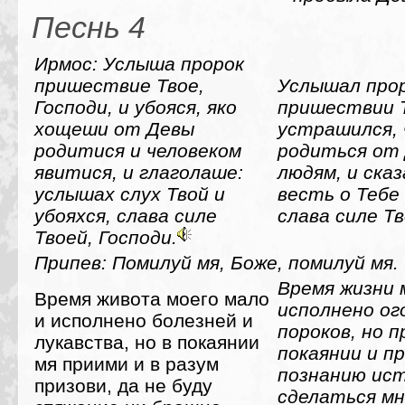
Песнь 4
Ирмос: Услыша пророк
пришествие Твое,
Услышал прор
Господи, и убояся, яко
пришествии Т
хощеши от Девы
устрашился, 
родитися и человеком
родиться от 
явитися, и глаголаше:
людям, и сказ
услышах слух Твой и
весть о Тебе
убояхся, слава силе
слава силе Тв
Твоей, Господи.
Припев: Помилуй мя, Боже, помилуй мя.
Время жизни 
Время живота моего мало
исполнено ог
и исполнено болезней и
пороков, но п
лукавства, но в покаянии
покаянии и пр
мя приими и в разум
познанию ис
призови, да не буду
сделаться мн