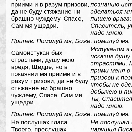
приими и в разум призови,
познанию ис
да не буду стяжание ни
сделаться мн
брашно чуждему, Спасе,
пищею врага;
Сам мя ущедри.
Спаситель, у
надо мною.
Припев: Помилуй мя, Боже, помилуй мя.
Истуканом я 
Самоистукан бых
исказив душу
страстьми, душу мою
страстями, 
вредя, Щедре, но в
прими меня в
покаянии мя приими и в
призови к по
разум призови, да не буду
чтобы не сде
стяжание ни брашно
добычею и пи
чуждему, Спасе, Сам мя
Ты, Спасител
ущедри.
надо мною.
Припев: Помилуй мя, Боже, помилуй мя.
Не послушах гласа
Не послушал 
Твоего, преслушах
нарушил Писа