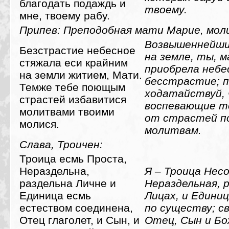
благодать подаждь и
твоему.
мне, твоему рабу.
Припев: Преподобная мати Марие, моли
Возвышеннейши
Безстрастие небесное
на земле, ты, 
стяжала еси крайним
приобрела небе
на земли житием, Мати.
бесстрастие; 
Темже тебе поющым
ходатайствуй,
страстей избавитися
воспевающие т
молитвами твоими
от страстей п
молися.
молитвам.
Слава, Троичен:
Троица есмь Проста,
Нераздельна,
Я – Троица Нес
раздельна Личне и
Нераздельная, 
Единица есмь
Лицах, и Единиц
естеством соединена,
по существу; 
Отец глаголет, и Сын, и
Отец, Сын и Бо