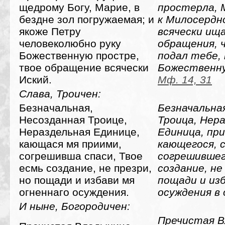
щедрому Богу, Марие, в
простерла, М
бездне зол погружаемая; и
к Милосердно
якоже Петру
всячески ищ
человеколюбно руку
обращения, 
Божественную простре,
подал тебе, 
твое обращение всячески
Божественну
Иский.
Мф. 14, 31
Слава, Троичен:
Безначальная,
Безначальна
Несозданная Троице,
Троица, Нер
Нераздельная Единице,
Единица, пр
кающася мя приими,
кающегося, 
согрешивша спаси, Твое
согрешившего
есмь создание, не презри,
создание, не
но пощади и избави мя
пощади и из
огненнаго осуждения.
осуждения в 
И ныне, Богородичен:
Пречистая В