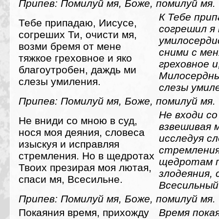
Припев: Помилуй мя, Боже, помилуй мя.
К Тебе прип
Тебе припадаю, Иисусе,
согрешил я 
согреших Ти, очисти мя,
умилосерди
возми бремя от мене
сними с ме
тяжкое греховное и яко
греховное и
благоутробен, даждь ми
Милосердны
слезы умиления.
слезы умил
Припев: Помилуй мя, Боже, помилуй мя.
Не входи со
Не вниди со мною в суд,
взвешивая м
нося моя деяния, словеса
исследуя сл
изыскуя и исправляя
стремления
стремления. Но в щедротах
щедротам п
Твоих презирая моя лютая,
злодеяния, 
спаси мя, Всесильне.
Всесильный
Припев: Помилуй мя, Боже, помилуй мя.
Покаяния время, прихожду
Время покая