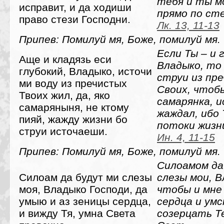
тебя и ты м
исправит, и да ходиши
прямо по ст
право стези Господни.
Лк. 13, 11-13
Припев: Помилуй мя, Боже, помилуй мя.
Если Ты – и 
Аще и кладязь еси
Владыко, то
глубокий, Владыко, источи
струи из пр
ми воду из пречистых
Своих, чтобы
Твоих жил, да, яко
самарянка, и
самаряныня, не ктому
жаждал, ибо
пияй, жажду жизни бо
потоки жизн
струи источаеши.
Ин. 4, 11-15
Припев: Помилуй мя, Боже, помилуй мя.
Силоамом да
Силоам да будут ми слезы
слезы мои, В
моя, Владыко Господи, да
чтобы и мне
умыю и аз зеницы сердца,
сердца и ум
и вижду Тя, умна Света
созерцать Т