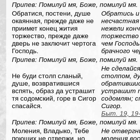
Припев: Помилуй мя, Боже, помилуй мя.
Обратися, постени, душе
Обратись и
окаянная, прежде даже не
несчастная
приимет конец жития
нежели кон
торжество, прежде даже
торжество 
дверь не заключит чертога
чем Господ
Господь.
брачного че
Припев: Помилуй мя, Боже, помилуй мя.
Не сделайс
Не буди столп сланый,
столпом, д
душе, возвратившися
обратившис
вспять, образ да устрашит
устрашит 
тя содомский, горе в Сигор
содомлян; с
спасайся.
Сигор.
Быт. 19, 19
Припев: Помилуй мя, Боже, помилуй мя.
Моления, Владыко, Тебе
Не отвергн
поющих не отвержи, но
моления во