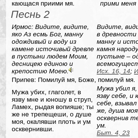
кающася приими мя.
прими меня
Песнь 2
Ирмос: Видите, видите,
Видите, види
яко Аз есмь Бог, манну
в древности
одождивый и воду из
манну и ист
камене источивый древле
камня народ
в пустыни людем Моим,
пустыне – о
десницею единою и
всемогущес
крепостию Моею.
Исх. 16, 14
;
И
Припев: Помилуй мя, Боже, помилуй мя.
Мужа убил я,
Мужа убих, глаголет, в
язву себе, и
язву мне и юношу в струп,
себе, взывал
Ламех, рыдая вопияше; ты
же, душа мо
же не трепещеши, о душе
осквернив т
моя, окалявши плоть и ум
ум.
осквернивши.
Быт. 4, 23