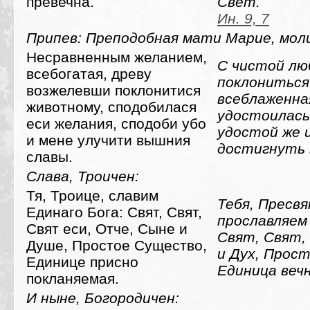
превечна.
Свет.
Ин. 9, 7
Припев: Преподобная мати Марие, моли
Несравненным желанием,
С чистой лю
всебогатая, древу
поклониться
возжелевши поклонитися
всеблаженна
животному, сподобилася
удостоилась
еси желания, сподоби убо
удостой же 
и мене улучити вышния
достигнуть 
славы.
Слава, Троичен:
Тя, Троице, славим
Тебя, Пресвя
Единаго Бога: Свят, Свят,
прославляем 
Свят еси, Отче, Сыне и
Свят, Свят,
Душе, Простое Существо,
и Дух, Прос
Единице присно
Единица веч
покланяемая.
И ныне, Богородичен: