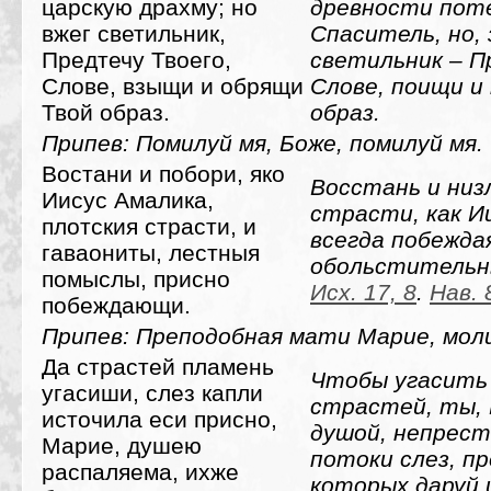
царскую драхму; но
древности поте
вжег светильник,
Спаситель, но,
Предтечу Твоего,
светильник – П
Слове, взыщи и обрящи
Слове, поищи и
Твой образ.
образ.
Припев: Помилуй мя, Боже, помилуй мя.
Востани и побори, яко
Восстань и низ
Иисус Амалика,
страсти, как И
плотския страсти, и
всегда побежда
гаваониты, лестныя
обольстительн
помыслы, присно
Исх. 17, 8
.
Нав. 
побеждающи.
Припев: Преподобная мати Марие, моли
Да страстей пламень
Чтобы угасить
угасиши, слез капли
страстей, ты, 
источила еси присно,
душой, непрест
Марие, душею
потоки слез, п
распаляема, ихже
которых даруй и