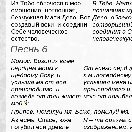
Из Тебе облечеся в мое
В Тебе, Нетл
смешение, нетленная,
познавшая м
безмужная Мати Дево, Бог,
Дево, облекс
создавый веки, и соедини
сотворивший
Себе человеческое
соединил с 
естество.
человеческую
Песнь 6
Ирмос: Возопих всем
сердцем моим к
От всего сердца
щедрому Богу, и
к милосердному 
услыша мя от ада
услышал меня и
преисподняго, и
преисподнего и 
возведе от тли живот
мою от погибел
мой.
Припев: Помилуй мя, Боже, помилуй мя.
Аз есмь, Спасе, юже
Я – та драхма с
погубил еси древле
изображением, 