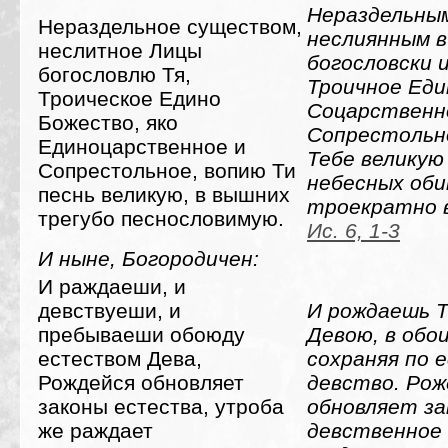
Нераздельным
Нераздельное существом,
неслиянным в
неслитное Лицы
богословски 
богословлю Тя,
Троичное Еди
Троическое Едино
Соцарственн
Божество, яко
Сопрестольн
Единоцарственное и
Тебе великую 
Сопрестольное, вопию Ти
небесных об
песнь великую, в вышних
троекратно 
трегубо песнословимую.
Ис. 6, 1-3
И ныне, Богородичен:
И раждаеши, и
девствуеши, и
И рождаешь Т
пребываеши обоюду
Девою, в обо
естеством Дева,
сохраняя по 
Рождейся обновляет
девство. Ро
законы естества, утроба
обновляет за
же раждает
девственное 