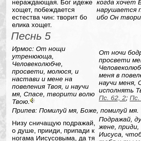
нераждающая. Бог идеже
когда хочет 
хощет, побеждается
нарушается п
естества чин: творит бо
ибо Он твори
елика хощет.
Песнь 5
Ирмос: От нощи
От ночи бод
утренююща,
просвети ме
Человеколюбче,
Человеколюб
просвети, молюся, и
меня в повел
настави и мене на
научи меня, 
повеления Твоя, и научи
исполнять Т
мя, Спасе, творити волю
Пс. 62, 2
;
Пс.
Твою.
Припев: Помилуй мя, Боже, помилуй мя.
Подражай, д
Низу сничащую подражай,
жене, приди,
о душе, прииди, припади к
Иисуса, что
ногама Иисусовыма, да тя