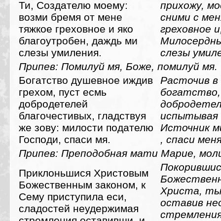
Ти, Создателю моему:
прихожу, м
возми бремя от мене
сними с ме
тяжкое греховное и яко
греховное и
благоутробен, даждь ми
Милосердны
слезы умиления.
слезы умил
Припев: Помилуй мя, Боже, помилуй мя.
Богатство душевное иждив
Расточив в 
грехом, пуст есмь
богатство,
добродетелей
добродетел
благочестивых, гладствуя
испытывая 
же зову: милости подателю
Источник м
Господи, спаси мя.
, спаси меня
Припев: Преподобная мати Марие, моли
Покорившис
Приклоньшися Христовым
Божественн
Божественным законом, к
Христа, ты
Сему приступила еси,
оставив не
сладостей неудержимая
стремления
стремления оставивши, и