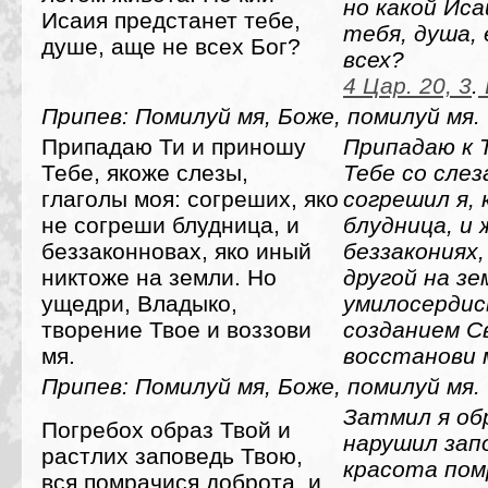
но какой Ис
Исаия предстанет тебе,
тебя, душа, 
душе, аще не всех Бог?
всех?
4 Цар. 20, 3
.
Припев: Помилуй мя, Боже, помилуй мя.
Припадаю Ти и приношу
Припадаю к 
Тебе, якоже слезы,
Тебе со слез
глаголы моя: согреших, яко
согрешил я, 
не согреши блудница, и
блудница, и 
беззаконновах, яко иный
беззакониях,
никтоже на земли. Но
другой на зе
ущедри, Владыко,
умилосердис
творение Твое и воззови
созданием С
мя.
восстанови 
Припев: Помилуй мя, Боже, помилуй мя.
Затмил я об
Погребох образ Твой и
нарушил запо
растлих заповедь Твою,
красота пом
вся помрачися доброта, и