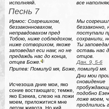
исполняяй.
все наполня
Песнь 7
Ирмос: Согрешихом,
Мы согрешил
беззаконновахом,
беззаконно, 
неправдовахом пред
поступали п
Тобою, ниже соблюдохом,
сохранили, н
ниже сотворихом, якоже
Ты заповедал
заповедал еси нам; но не
оставь нас д
предаждь нас до конца,
отцов.
отцев Боже.
Дан. 9, 5-6
Припев: Помилуй мя, Боже, помилуй мя.
Дни мои про
сновидение
Исчезоша дние мои, яко
пробуждающе
соние востающаго; темже,
подобно Езек
яко Езекиа, слезю на ложи
ложе моем, 
моем, приложитися мне
продлились 
летом живота. Но кий