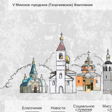
V Минское городское (Георгиевское) благочиние
Cоциальное
Mисс
Благочиние
Новости
служение
сл