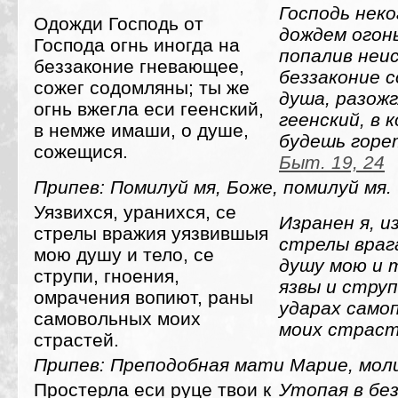
Господь неко
Одожди Господь от
дождем огонь
Господа огнь иногда на
попалив неи
беззаконие гневающее,
беззаконие с
сожег содомляны; ты же
душа, разожг
огнь вжегла еси геенский,
геенский, в 
в немже имаши, о душе,
будешь горе
сожещися.
Быт. 19, 24
Припев: Помилуй мя, Боже, помилуй мя.
Уязвихся, уранихся, се
Изранен я, и
стрелы вражия уязвившыя
стрелы враг
мою душу и тело, се
душу мою и 
струпи, гноения,
язвы и стру
омрачения вопиют, раны
ударах само
самовольных моих
моих страст
страстей.
Припев: Преподобная мати Марие, моли
Простерла еси руце твои к
Утопая в без