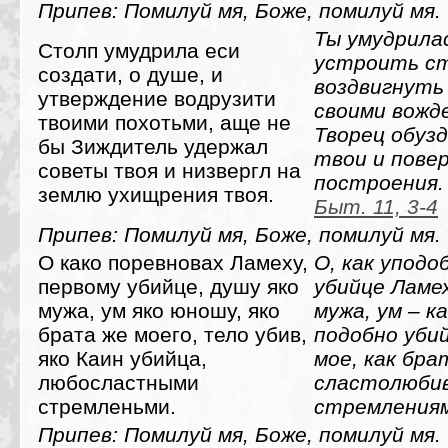
Припев: Помилуй мя, Боже, помилуй мя.
Ты умудрилас
Столп умудрила еси
устроить ст
создати, о душе, и
воздвигнут
утверждение водрузити
своими вожд
твоими похотьми, аще не
Творец обуз
бы Зиждитель удержал
твои и пове
советы твоя и низвергл на
построения.
землю ухищрения твоя.
Быт. 11, 3-4
Припев: Помилуй мя, Боже, помилуй мя.
О како поревновах Ламеху,
О, как уподо
первому убийце, душу яко
убийце Ламех
мужа, ум яко юношу, яко
мужа, ум – к
брата же моего, тело убив,
подобно уби
яко Каин убийца,
мое, как бра
любосластными
сластолюби
стремленьми.
стремлениям
Припев: Помилуй мя, Боже, помилуй мя.