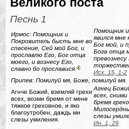
Великого поста
Песнь 1
Помощник и
Ирмос: Помощник и
явился мне 
Покровитель бысть мне во
Бог мой, и 
спасение, Сей мой Бог, и
Бога отца м
прославлю Его, Бог отца
превознесу 
моего, и вознесу Его,
торжествен
славно бо прославися.
Исх. 15, 1-2
Припев: Помилуй мя, Боже, помилуй мя.
Агнец Божий
Агнче Божий, вземляй грехи
всех, сними
всех, возми бремя от мене
бремя грехо
тяжкое греховное, и яко
Милосердны
благоутробен, даждь ми
слезы умил
слезы умиления.
Ин. 1, 29