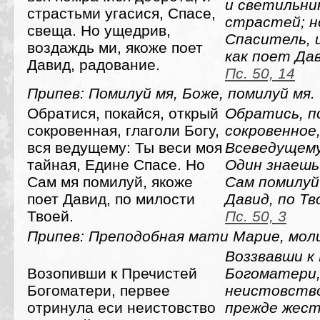
и светильни
страстьми угасися, Спасе,
страстей; н
свеща. Но ущедрив,
Спаситель, 
воздаждь ми, якоже поет
как поет Дав
Давид, радование.
Пс. 50, 14
Припев: Помилуй мя, Боже, помилуй мя.
Обратися, покайся, открый
Обратись, п
сокровенная, глаголи Богу,
сокровенное,
вся ведущему: Ты веси моя
Всеведущему
тайная, Едине Спасе. Но
Один знаешь
Сам мя помилуй, якоже
Сам помилуй
поет Давид, по милости
Давид, по Тв
Твоей.
Пс. 50, 3
Припев: Преподобная мати Марие, моли
Воззвавши к
Возопивши к Пречистей
Богоматери,
Богоматери, первее
неистовств
отринула еси неистовство
прежде жест