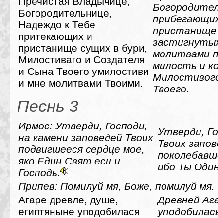
Пречистая Владычице,
Богородител
Богородительнице,
прибегающих
Надеждо к Тебе
пристанище
притекающих и
застигнутых
пристанище сущих в бури,
молитвами п
Милостиваго и Создателя
милость и к
и Сына Твоего умилостиви
Милостивого
и мне молитвами Твоими.
Твоего.
Песнь 3
Ирмос: Утверди, Господи,
Утверди, Го
на камени заповедей Твоих
Твоих запов
подвигшееся сердце мое,
поколебавш
яко Един Свят еси и
ибо Ты Один
Господь.
Припев: Помилуй мя, Боже, помилуй мя.
Агаре древле, душе,
Древней Аг
египтяныне уподобилася
уподобилас