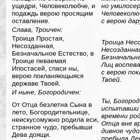
ущедри, Человеколюбче, и
но умилосе
подаждь верою просящим
Человеколю
оставление.
с верою дар
Слава, Троичен:
Троица Простая,
Троица Нес
Несозданная,
Несозданна
Безначальное Естество, в
Безначальн
Троице певаемая
Лиц воспева
Ипостасей, спаси ны,
с верою по
верою покланяющыяся
Твоей.
державе Твоей.
И ныне, Богородичен:
Ты, Богоро
От Отца безлетна Сына в
испытавши 
лето, Богородительнице,
времени ро
неискусомужно родила еси,
Отца вне в
странное чудо, пребывши
дивное чудо
Дева доящи.
пребыла Де