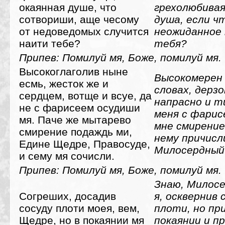
окаянная душе, что
грехолюбивая
сотвориши, аще чесому
душа, если ч
от недоведомых случится
неожиданное
наити тебе?
тебя?
Припев: Помилуй мя, Боже, помилуй мя.
Высокоглаголив ныне
Высокомерен 
есмь, жесток же и
словах, дерзо
сердцем, вотще и всуе, да
напрасно и т
не с фарисеем осудиши
меня с фарис
мя. Паче же мытарево
мне смирение
смирение подаждь ми,
нему причисл
Едине Щедре, Правосуде,
Милосердный 
и сему мя сочисли.
Припев: Помилуй мя, Боже, помилуй мя.
Знаю, Милосе
Согреших, досадив
я, осквернив 
сосуду плоти моея, вем,
плоти, но пр
Щедре, но в покаянии мя
покаянии и пр