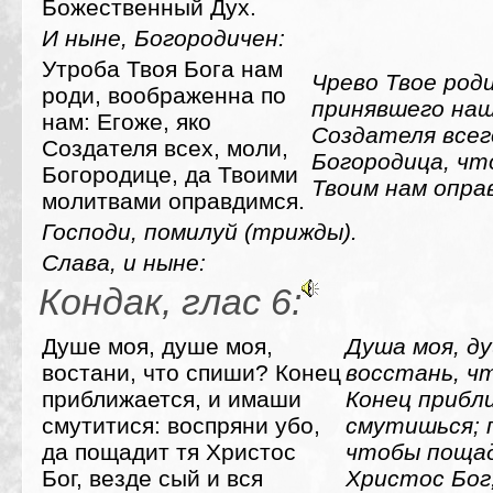
Божественный Дух.
И ныне, Богородичен:
Утроба Твоя Бога нам
Чрево Твое роди
роди, воображенна по
принявшего наш 
нам: Егоже, яко
Создателя всег
Создателя всех, моли,
Богородица, чт
Богородице, да Твоими
Твоим нам опра
молитвами оправдимся.
Господи, помилуй (трижды).
Слава, и ныне:
Кондак, глас 6:
Душе моя, душе моя,
Душа моя, ду
востани, что спиши? Конец
восстань, ч
приближается, и имаши
Конец прибл
смутитися: воспряни убо,
смутишься; 
да пощадит тя Христос
чтобы поща
Бог, везде сый и вся
Христос Бог