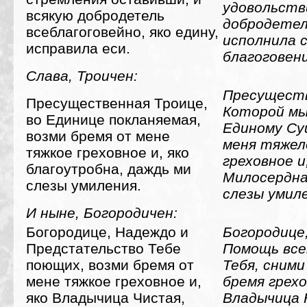
удовольстви
всякую добродетель
добродетели
всеблагоговейно, яко едину,
исполнила с
исправила еси.
благоговен
Слава, Троичен:
Пресуществ
Пресущественная Троице,
Которой мы
во Единице покланяемая,
Единому Су
возми бремя от мене
меня тяжел
тяжкое греховное и, яко
греховное и
благоутробна, даждь ми
Милосердна
слезы умиления.
слезы умил
И ныне, Богородичен:
Богородице, Надеждо и
Богородице
Предстательство Тебе
Помощь все
поющих, возми бремя от
Тебя, сними
мене тяжкое греховное и,
бремя грехо
яко Владычица Чистая,
Владычица 