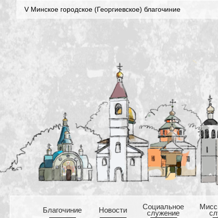
V Минское городское (Георгиевское) благочиние
Cоциальное
Mисс
Благочиние
Новости
служение
сл