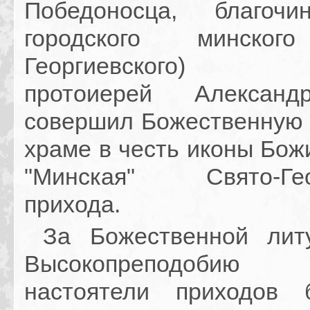
Победоносца, благочи
городского минског
Георгиевского) бл
протоиерей Алексан
совершил Божественную 
храме в честь иконы Бож
"Минская" Свято-Геор
прихода.
За Божественной литу
Высокопреподобию с
настоятели приходов б