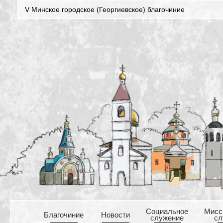
V Минское городское (Георгиевское) благочиние
Cоциальное
Mисс
Благочиние
Новости
служение
сл