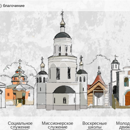
) благочиние
Cоциальное
Mиссионерское
Воскресные
Mолод
служение
служение
школы
движ