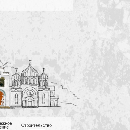
ежное
Cтроительство
ение