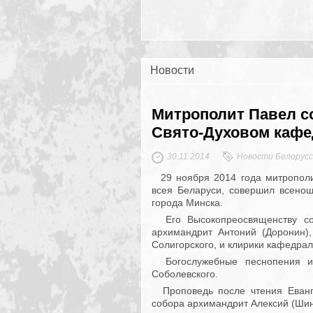
Новости
Митрополит Павел с
Свято-Духовом кафе
30.11.2014
Новости Белорусс
29 ноября 2014 года митрополи
всея Беларуси, совершил всено
города Минска.
Его Высокопреосвященству со
архимандрит Антоний (Доронин)
Солигорского, и клирики кафедрал
Богослужебные песнопения ис
Соболевского.
Проповедь после чтения Еванге
собора архимандрит Алексий (Шин