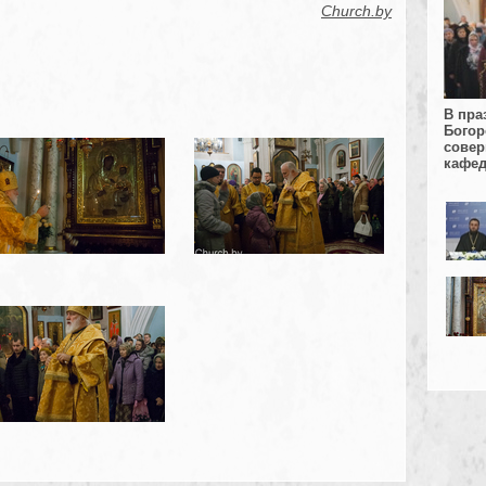
Church.by
В пра
Богор
совер
кафед