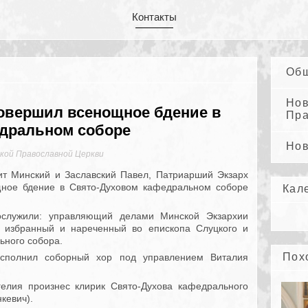
Контакты
Общ
Нов
овершил всенощное бдение в
Пра
дральном соборе
Нов
кой Православной Церкви
т Минский и Заславский Павел, Патриарший Экзарх
щное бдение в Свято-Духовом кафедральном соборе
Кал
служили: управляющий делами Минской Экзархии
, избранный и нареченный во епископа Слуцкого и
ьного собора.
Пох
полнил соборный хор под управлением Виталия
лия произнес клирик Свято-Духова кафедрального
кевич).