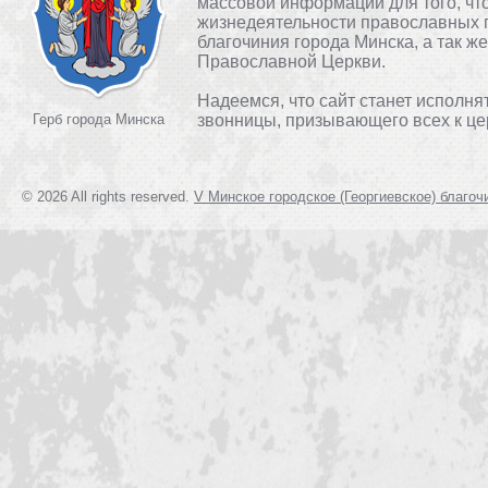
массовой информации для того, чт
жизнедеятельности православных 
благочиния города Минска, а так ж
Православной Церкви.
Надеемся, что сайт станет исполня
Герб города Минска
звонницы, призывающего всех к це
© 2026 All rights reserved.
V Минское городское (Георгиевское) благоч