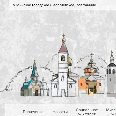
V Минское городское (Георгиевское) благочиние
Cоциальное
Mисс
Благочиние
Новости
служение
сл