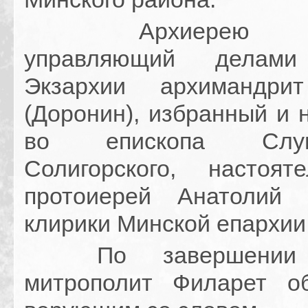
Архиерею сосл
управляющий делами
Экзархии архимандри
(Доронин), избранный и 
во епископа Слу
Солигорского, настоя
протоиерей Анатолий
клирики Минской епархии
По завершении Л
митрополит Филарет о