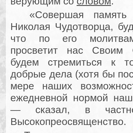
верующим со
словом
.
«Совершая память С
Николая Чудотворца, буд
что по его молитва
просветит нас Своим 
будем стремиться к т
добрые дела (хотя бы по
мере наших возможнос
ежедневной нормой наш
— сказал, в частно
Высокопреосвященство.