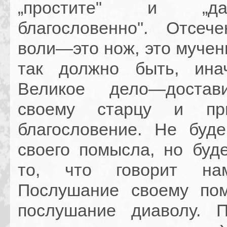
„простите" и „д
благословенно". Отсеч
воли—это нож, это мучен
так должно быть, ина
Великое дело—достав
своему старцу и пр
благословение. Не буд
своего помысла, но буд
то, что говорит на
Послушание своему по
послушание диаволу. 