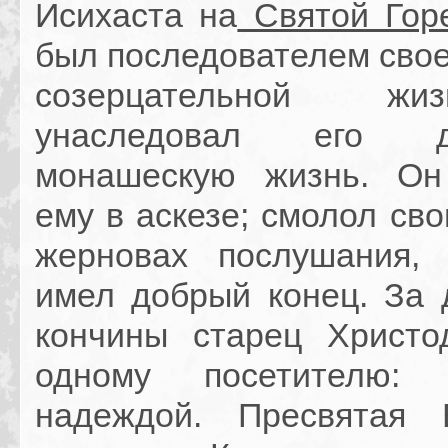
Исихаста на
Святой Гор
был последователем свое
созерцательной ж
унаследовал его де
монашескую жизнь. Он
ему в аскезе; смолол св
жерновах послушания,
имел добрый конец. За 
кончины старец Христо
одному посетителю:
надеждой. Пресвятая 