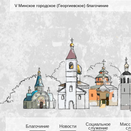
V Минское городское (Георгиевское) благочиние
Cоциальное
Mисс
Благочиние
Новости
служение
сл