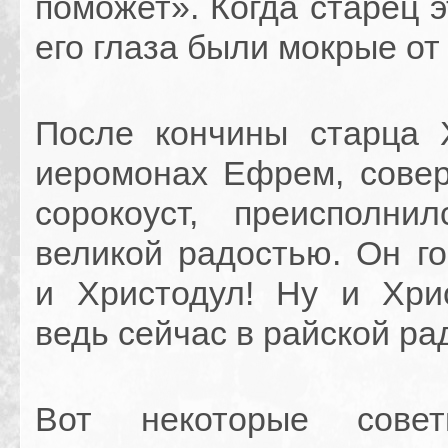
поможет». Когда старец э
его глаза были мокрые от 
После кончины старца 
иеромонах Ефрем, сове
сорокоуст, преисполн
великой радостью. Он го
и Христодул! Ну и Хри
ведь сейчас в райской ра
Вот некоторые сове