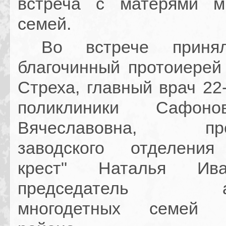
встреча с матерями м
семей.
Во встрече принял
благочинный протоиерей
Стреха, главный врач 22
поликлиники Сафоно
Вячеславовна, пред
заводского отделения
крест" Наталья Ив
председатель асс
многодетных семей З