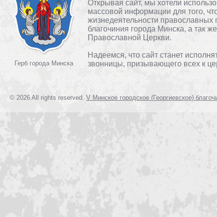
Открывая сайт, мы хотели использ
массовой информации для того, чт
жизнедеятельности православных 
благочиния города Минска, а так ж
Православной Церкви.
Надеемся, что сайт станет исполня
Герб города Минска
звонницы, призывающего всех к це
© 2026 All rights reserved.
V Минское городское (Георгиевское) благоч