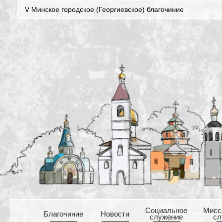
V Минское городское (Георгиевское) благочиние
Cоциальное
Mисс
Благочиние
Новости
служение
сл