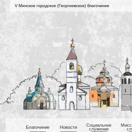
V Минское городское (Георгиевское) благочиние
Cоциальное
Mисс
Благочиние
Новости
служение
сл