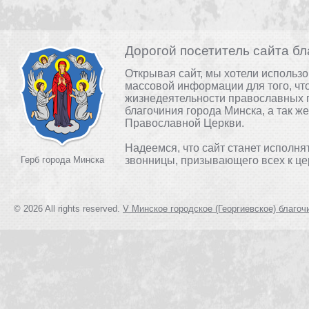
Дорогой посетитель сайта бл
Открывая сайт, мы хотели использ
массовой информации для того, чт
жизнедеятельности православных 
благочиния города Минска, а так ж
Православной Церкви.
Надеемся, что сайт станет исполня
Герб города Минска
звонницы, призывающего всех к це
© 2026 All rights reserved.
V Минское городское (Георгиевское) благоч