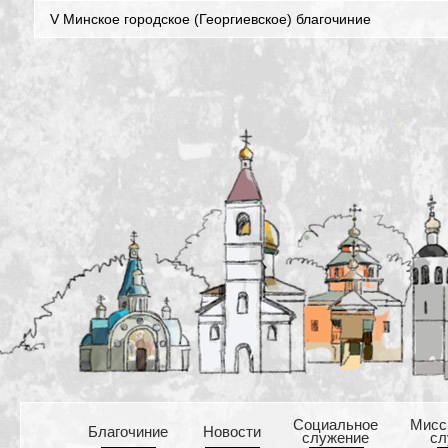
V Минское городское (Георгиевское) благочиние
Cоциальное
Mисс
Благочиние
Новости
служение
сл