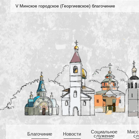
V Минское городское (Георгиевское) благочиние
Cоциальное
Mисс
Благочиние
Новости
служение
сл