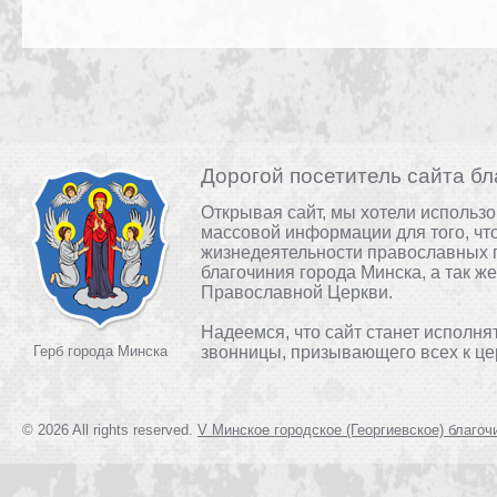
Дорогой посетитель сайта бл
Открывая сайт, мы хотели использ
массовой информации для того, чт
жизнедеятельности православных 
благочиния города Минска, а так ж
Православной Церкви.
Надеемся, что сайт станет исполня
Герб города Минска
звонницы, призывающего всех к це
© 2026 All rights reserved.
V Минское городское (Георгиевское) благоч